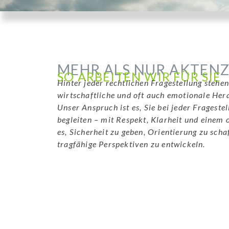
MEHR ALS NUR AKTEN
SO ARBEITEN WIR FÜR SIE
Hinter jeder rechtlichen Fragestellung stehen
wirtschaftliche und oft auch emotionale Her
Unser Anspruch ist es, Sie bei jeder Frageste
begleiten – mit Respekt, Klarheit und einem o
es, Sicherheit zu geben, Orientierung zu sc
tragfähige Perspektiven zu entwickeln.