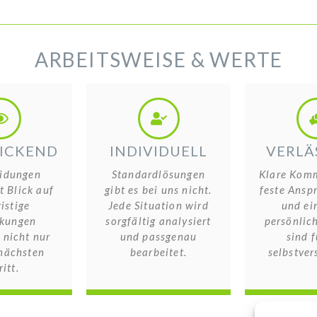
ARBEITSWEISE & WERTE
ICKEND
INDIVIDUELL
VERLÄ
idungen
Standardlösungen
Klare Komm
 Blick auf
gibt es bei uns nicht.
feste Ansp
istige
Jede Situation wird
und ei
kungen
sorgfältig analysiert
persönlich
 nicht nur
und passgenau
sind f
nächsten
bearbeitet.
selbstver
itt.