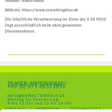
Inhaber: Robin Hand
Website: https://www.somethingblue.de
Die inhaltliche Verantwortung im Sinne des § 18 MStV
liegt ausschließlich beim oben genannten
Diensteanbieter.
FRAGEN, ANREGUNGEN?
RUFEN SIE UNS AN.
+49 (0) 671 48313050
INFO@ANWALTDRMAUS.DE
Montag bis Donnerstag:
8 bis 12 Uhr und 13 bis 16 Uhr
KONTAKT
IMPRESSUM
DATENSCHUTZ