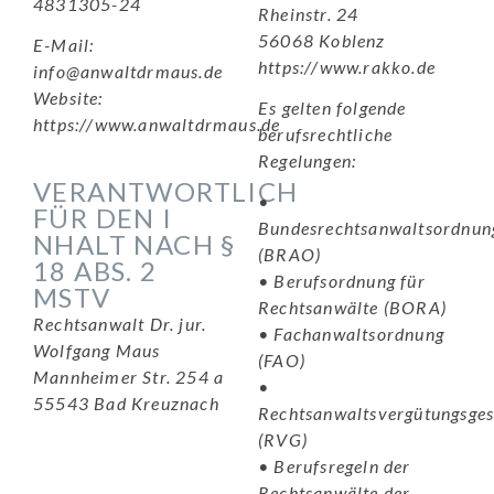
4831305-24
Rheinstr. 24
56068 Koblenz
E-Mail:
https://www.rakko.de
info@anwaltdrmaus.de
Website:
Es gelten folgende
https://www.anwaltdrmaus.de
berufsrechtliche
Regelungen:
VERANTWORTLICH
•
FÜR DEN I
Bundesrechtsanwaltsordnun
NHALT NACH §
(BRAO)
18 ABS. 2
•
Berufsordnung für
MSTV
Rechtsanwälte (BORA)
Rechtsanwalt Dr. jur.
•
Fachanwaltsordnung
Wolfgang Maus
(FAO)
Mannheimer Str. 254 a
•
55543 Bad Kreuznach
Rechtsanwaltsvergütungsges
(RVG)
•
Berufsregeln der
Rechtsanwälte der