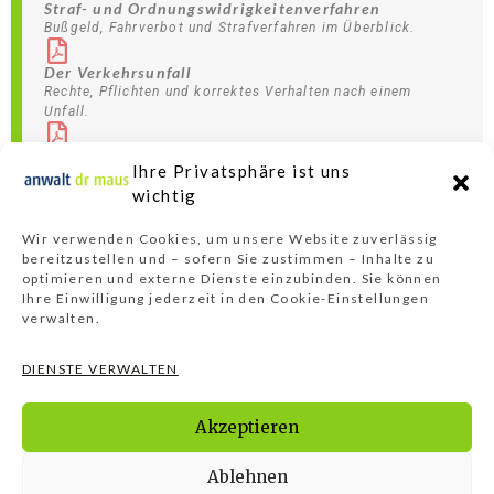
Straf- und Ordnungswidrigkeitenverfahren
Bußgeld, Fahrverbot und Strafverfahren im Überblick.
Der Verkehrsunfall
Rechte, Pflichten und korrektes Verhalten nach einem
Unfall.
Unfall-Fragebogen
Ihre Privatsphäre ist uns
Erfassung aller relevanten Unfallinformationen.
wichtig
Ratgeber Schadensfall
Wir verwenden Cookies, um unsere Website zuverlässig
Hinweise zur Schadensregulierung und
bereitzustellen und – sofern Sie zustimmen – Inhalte zu
Versicherungsabwicklung.
optimieren und externe Dienste einzubinden. Sie können
Ihre Einwilligung jederzeit in den Cookie-Einstellungen
verwalten.
DIENSTE VERWALTEN
FRAGEN, ANREGUNGEN?
RUFEN SIE UNS AN.
Akzeptieren
+49 (0) 671 48313050
Ablehnen
INFO@ANWALTDRMAUS.DE