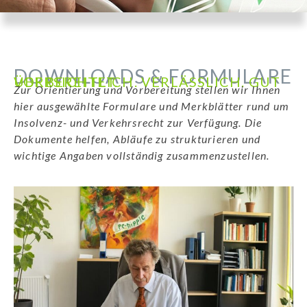
DOWNLOADS & FORMULARE
ÜBERSICHTLICH. VERLÄSSLICH. GUT VORBEREITET.
Zur Orientierung und Vorbereitung stellen wir Ihnen
hier ausgewählte Formulare und Merkblätter rund um
Insolvenz- und Verkehrsrecht zur Verfügung. Die
Dokumente helfen, Abläufe zu strukturieren und
wichtige Angaben vollständig zusammenzustellen.